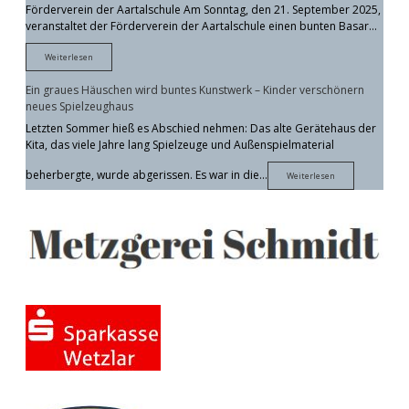
Förderverein der Aartalschule Am Sonntag, den 21. September 2025,
veranstaltet der Förderverein der Aartalschule einen bunten Basar…
Selbstverkäufer-
Weiterlesen
Basar
des
Ein graues Häuschen wird buntes Kunstwerk – Kinder verschönern
Fördervereins
der
neues Spielzeughaus
Aartalschule
Letzten Sommer hieß es Abschied nehmen: Das alte Gerätehaus der
Kita, das viele Jahre lang Spielzeuge und Außenspielmaterial
beherbergte, wurde abgerissen. Es war in die…
Ein
Weiterlesen
graues
Häuschen
wird
buntes
Kunstwerk
–
Kinder
verschönern
neues
Spielzeughaus