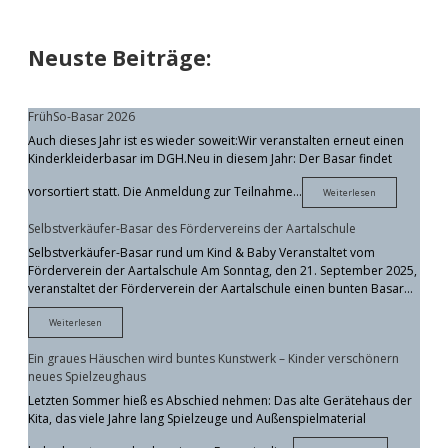
Sidebar
Neuste Beiträge:
FrühSo-Basar 2026
Auch dieses Jahr ist es wieder soweit:Wir veranstalten erneut einen
Kinderkleiderbasar im DGH.Neu in diesem Jahr: Der Basar findet
vorsortiert statt. Die Anmeldung zur Teilnahme…
FrühSo-
Weiterlesen
Basar
2026
Selbstverkäufer-Basar des Fördervereins der Aartalschule
Selbstverkäufer-Basar rund um Kind & Baby Veranstaltet vom
Förderverein der Aartalschule Am Sonntag, den 21. September 2025,
veranstaltet der Förderverein der Aartalschule einen bunten Basar…
Selbstverkäufer-
Weiterlesen
Basar
des
Ein graues Häuschen wird buntes Kunstwerk – Kinder verschönern
Fördervereins
der
neues Spielzeughaus
Aartalschule
Letzten Sommer hieß es Abschied nehmen: Das alte Gerätehaus der
Kita, das viele Jahre lang Spielzeuge und Außenspielmaterial