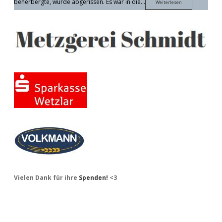
beherbergte, wurde abgerissen. Es war in die…
Ein
Weiterlesen
graues
Häuschen
wird
buntes
Kunstwerk
–
Kinder
verschönern
neues
Spielzeughaus
Vielen Dank für ihre
Spenden!
<3